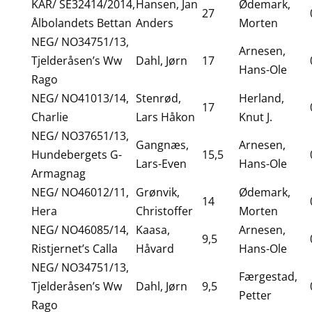
KAR/ SE32414/2014,
Hansen, Jan
Ødemark,
27
Ålbolandets Bettan
Anders
Morten
NEG/ NO34751/13,
Arnesen,
Tjelderåsen’s Ww
Dahl, Jørn
17
Hans-Ole
Rago
NEG/ NO41013/14,
Stenrød,
Herland,
17
Charlie
Lars Håkon
Knut J.
NEG/ NO37651/13,
Gangnæs,
Arnesen,
Hundebergets G-
15,5
Lars-Even
Hans-Ole
Armagnag
NEG/ NO46012/11,
Grønvik,
Ødemark,
14
Hera
Christoffer
Morten
NEG/ NO46085/14,
Kaasa,
Arnesen,
9,5
Ristjernet’s Calla
Håvard
Hans-Ole
NEG/ NO34751/13,
Færgestad,
Tjelderåsen’s Ww
Dahl, Jørn
9,5
Petter
Rago