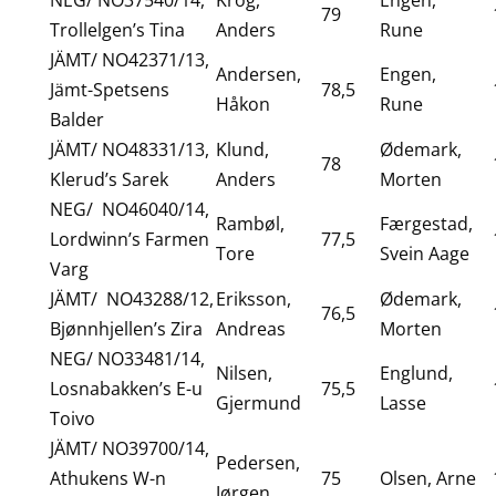
NEG/ NO37540/14,
Krog,
Engen,
79
Trollelgen’s Tina
Anders
Rune
JÄMT/ NO42371/13,
Andersen,
Engen,
Jämt-Spetsens
78,5
Håkon
Rune
Balder
JÄMT/ NO48331/13,
Klund,
Ødemark,
78
Klerud’s Sarek
Anders
Morten
NEG/ NO46040/14,
Rambøl,
Færgestad,
Lordwinn’s Farmen
77,5
Tore
Svein Aage
Varg
JÄMT/ NO43288/12,
Eriksson,
Ødemark,
76,5
Bjønnhjellen’s Zira
Andreas
Morten
NEG/ NO33481/14,
Nilsen,
Englund,
Losnabakken’s E-u
75,5
Gjermund
Lasse
Toivo
JÄMT/ NO39700/14,
Pedersen,
Athukens W-n
75
Olsen, Arne
Jørgen