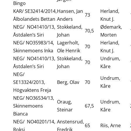
Bingo
KAR/ SE32414/2014,
Hansen, Jan
Herland,
73
Ålbolandets Bettan
Anders
Knut J.
NEG/ NO41410/13,
Stokkeland,
Ødemark,
70,5
Åstdalen’s Siri
Johan
Morten
NEG/ NO35983/14,
Lagerholt,
Herland,
70
Skinnemoens Inka
Ole Henrik
Knut J.
NEG/ NO41410/13,
Stokkeland,
Undrum,
70
Åstdalen’s Siri
Johan
Kåre
NEG/
Undrum,
SE13324/2013,
Berg, Olav
70
Kåre
Högvaktens Freja
NEG/ NO36534/13,
Oraug,
Undrum,
Skinnemoens
67,5
Steinar
Kåre
Bianca
NEG/ NO40201/14,
Anstensrud,
65
Riis, Arne
Roksi
Fredrik