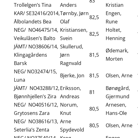
83
Trollelgen’s Tina
Anders
Kristian
KAR/ SE32416/2014,
Tørnby, Jørn
Engen,
82,5
Ålbolandets Bea
Olaf
Rune
NEG/ NO46475/14,
Kristiansen,
Holtet,
82,5
Veikulåsen’s Balto
Svein
Henning
JÄMT/ NO38606/14,
Skullerud,
Ødemark,
Klingagårdens
Jørn
81,5
Morten
Barsk
Ragnvald
NEG/ NO32474/15,
Bjerke, Jon
81,5
Olsen, Arne
Luna
JÄMT/ NO43288/12,
Eriksson,
Bønøgård,
81
Bjønnhjellen’s Zira
Andreas
Gjermund
NEG/ NO40516/12,
Norum,
Arnesen,
80,5
Grytosens Zara
Knut
Hans-Ole
NEG/ NO38616/13,
Arne
80,5
Olsen, Arne
Seterlia’s Zenta
Spydevold