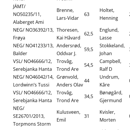
JÄMT/
Brenne,
Holtet,
NO50235/11,
63
Lars-Vidar
Henning
Alaberget Ami
NEG/ NO36392/13,
Thoresen,
Englund,
62,5
Frøya
Kai Håvard
Lasse
NEG/ NO41233/13,
Andersrød,
Stokkeland,
59,5
Balder
Oddvar J.
Johan
VSL/ NO46666/12,
Trovåg,
Campbell,
54,5
Serebjanka Hanta
Trond Are
Ralf D
NEG/ NO46042/14,
Grønvold,
Undrum,
44
Lordwinn’s Tussi
Anders Olav
Kåre
VSL/ NO46666/12,
Trovåg,
Bønøgård,
34,5
Serebjanka Hanta
Trond Are
Gjermund
NEG/
Kulusveen,
Kvisler,
SE26701/2013,
31
Emil
Morten
Torpmons Storm