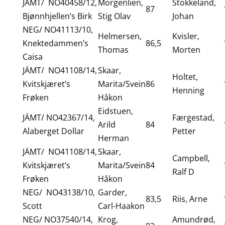
JÄMT/ NO40458/12,
Morgenlien,
Stokkeland,
87
Bjønnhjellen’s Birk
Stig Olav
Johan
NEG/ NO41113/10,
Helmersen,
Kvisler,
Knektedammen’s
86,5
Thomas
Morten
Caisa
JÄMT/ NO41108/14,
Skaar,
Holtet,
Kvitskjæret’s
Marita/Svein
86
Henning
Frøken
Håkon
Eidstuen,
JÄMT/ NO42367/14,
Færgestad,
Arild
84
Alaberget Dollar
Petter
Herman
JÄMT/ NO41108/14,
Skaar,
Campbell,
Kvitskjæret’s
Marita/Svein
84
Ralf D
Frøken
Håkon
NEG/ NO43138/10,
Garder,
83,5
Riis, Arne
Scott
Carl-Haakon
NEG/ NO37540/14,
Krog,
Amundrød,