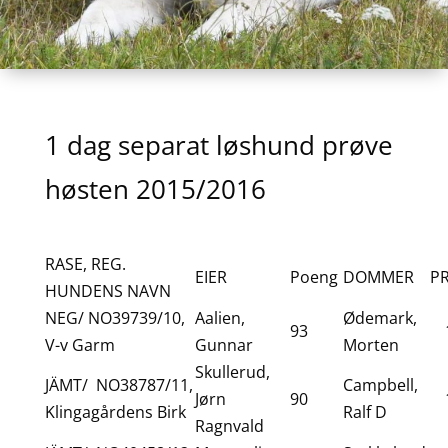
1 dag separat løshund prøve
høsten 2015/2016
RASE, REG.
EIER
Poeng
DOMMER
PR
HUNDENS NAVN
NEG/ NO39739/10,
Aalien,
Ødemark,
93
V-v Garm
Gunnar
Morten
Skullerud,
JÄMT/ NO38787/11,
Campbell,
Jørn
90
Klingagårdens Birk
Ralf D
Ragnvald