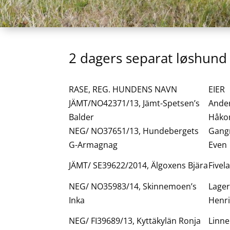
2 dagers separat løshund
RASE, REG. HUNDENS NAVN
EIER
JÄMT/NO42371/13, Jämt-Spetsen’s
Ande
Balder
Håko
NEG/ NO37651/13, Hundebergets
Gang
G-Armagnag
Even
JÄMT/ SE39622/2014, Älgoxens Bjära
Fivel
NEG/ NO35983/14, Skinnemoen’s
Lager
Inka
Henr
NEG/ FI39689/13, Kyttäkylän Ronja
Linne