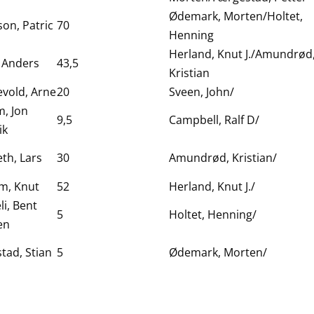
Ødemark, Morten/Holtet,
son, Patric
70
Henning
Herland, Knut J./Amundrød
 Anders
43,5
Kristian
vold, Arne
20
Sveen, John/
, Jon
9,5
Campbell, Ralf D/
ik
th, Lars
30
Amundrød, Kristian/
m, Knut
52
Herland, Knut J./
li, Bent
5
Holtet, Henning/
en
tad, Stian
5
Ødemark, Morten/