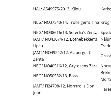
HÄL/ AS49975/2013, Kilou
Karls
NEG/ NO37540/14, Trollelgen’s Tina
Krog,
NEG/ NO38616/13, Seterlia’s Zenta
Spyde
JÄMT/ NO43674/12, Botnebekken’s
Nålum
Lipsu
Fredr
JÄMT/ NO49242/12, Alaberget C-
Grose
Zenta
NEG/ NO40516/12, Grytosens Zara
Noru
Bekke
NEG/ NO50532/13, Boss
Mort
JÄMT/ FI24798/12, Norrtrolls Don
Hares
Juan