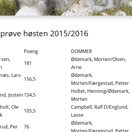
 prøve høsten 2015/2016
Poeng
DOMMER
rsen,
Ødemark, Morten/Olsen,
181
n
Arne
næs, Lars-
Ødemark,
156,5
Morten/Færgestad, Petter
Holtet, Henning/Ødemark,
and, Jostein
154,5
Morten
holt, Ole
Campbell, Ralf D/Englund,
105,5
ik
Lasse
Ødemark,
rud, Per
76
Morten/Færgestad, Petter