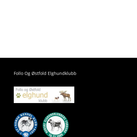
Follo Og Østfold Elghundklubb