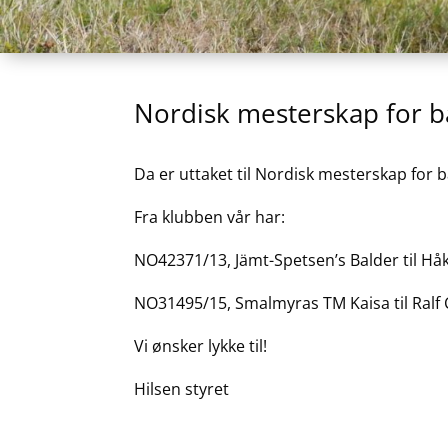
Nordisk mesterskap for b
Da er uttaket til Nordisk mesterskap for 
Fra klubben vår har:
NO42371/13, Jämt-Spetsen’s Balder til Håkon
NO31495/15, Smalmyras TM Kaisa til Ralf
Vi ønsker lykke til!
Hilsen styret