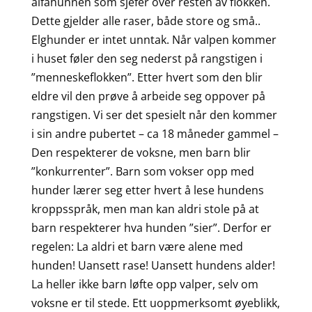
alfahunnen som sjefer over resten av flokken.
Dette gjelder alle raser, både store og små..
Elghunder er intet unntak. Når valpen kommer
i huset føler den seg nederst på rangstigen i
”menneskeflokken”. Etter hvert som den blir
eldre vil den prøve å arbeide seg oppover på
rangstigen. Vi ser det spesielt når den kommer
i sin andre pubertet – ca 18 måneder gammel –
Den respekterer de voksne, men barn blir
”konkurrenter”. Barn som vokser opp med
hunder lærer seg etter hvert å lese hundens
kroppsspråk, men man kan aldri stole på at
barn respekterer hva hunden ”sier”. Derfor er
regelen: La aldri et barn være alene med
hunden! Uansett rase! Uansett hundens alder!
La heller ikke barn løfte opp valper, selv om
voksne er til stede. Ett uoppmerksomt øyeblikk,