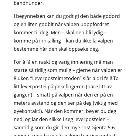
bandhunder.
I begynnelsen kan du godt gi den både godord
og en liten godbit når valpen uoppfordret
kommer til deg. Men – skal den bli lydig –
komme på innkalling – kan du ikke la valpen
bestemme når den skal oppsøke deg.
For å få en raskt og varig innlæring må man
starte så tidlig som mulig – gjerne når valpen er
8 uker. ”Leverposteimetoden” slår aldri feil! Ta
litt leverpostei på pekefingeren (bare litt av
gangen) – smatt på valpen når den er på en
meters avstand og den ser på deg (viktig med
øyekontakt!). Når den kommer, bøyer du deg
ned, og lar den slikke i seg leverposteien –
samtidig som du gir den mye ros! Gjenta 5-6
ganger, men bare når valpen har øyekontakt