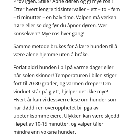
Prøv igjen. Stille? Åpne døren og gi mye ros!!
Etter hvert lengre tidsintervaller – ett – to – fem
– ti minutter – en halv time. Valpen må verken
høre eller se deg før du åpner døren. Vær
konsekvent! Mye ros hver gang!
Samme metode brukes for å lære hunden til å
være alene hjemme uten å bråke.
Forlat aldri hunden i bil på varme dager eller
når solen skinner! Temperaturen i bilen stiger
fort til 70-80 grader, og varmen dreper! Om
vinduet står på gløtt, hjelper det ikke mye!
Hvert år kan vi dessverre lese om hunder som
har dødd i en overopphetet bil pga av
ubetenksomme eiere. Ulykken kan være skjedd
i løpet av 10-15 minutter, og valper tåler
mindre enn voksne hunder.