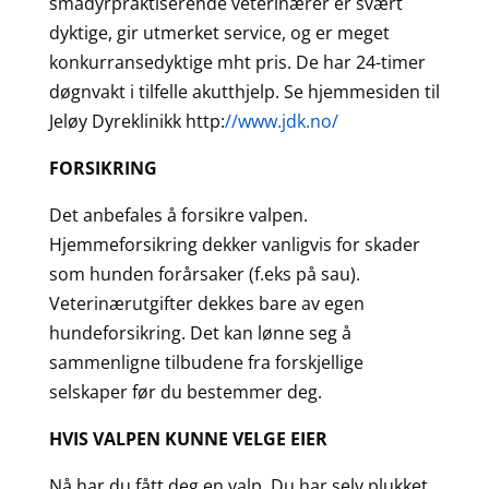
smådyrpraktiserende veterinærer er svært
dyktige, gir utmerket service, og er meget
konkurransedyktige mht pris. De har 24-timer
døgnvakt i tilfelle akutthjelp. Se hjemmesiden til
Jeløy Dyreklinikk http:
//www.jdk.no/
FORSIKRING
Det anbefales å forsikre valpen.
Hjemmeforsikring dekker vanligvis for skader
som hunden forårsaker (f.eks på sau).
Veterinærutgifter dekkes bare av egen
hundeforsikring. Det kan lønne seg å
sammenligne tilbudene fra forskjellige
selskaper før du bestemmer deg.
HVIS VALPEN KUNNE VELGE EIER
Nå har du fått deg en valp. Du har selv plukket