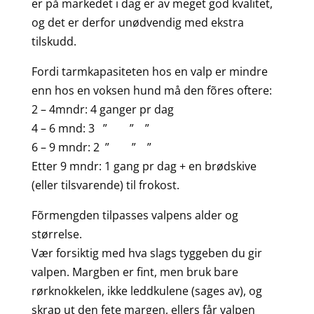
er på markedet i dag er av meget god kvalitet,
og det er derfor unødvendig med ekstra
tilskudd.
Fordi tarmkapasiteten hos en valp er mindre
enn hos en voksen hund må den fõres oftere:
2 – 4mndr: 4 ganger pr dag
4 – 6 mnd: 3 ” ” ”
6 – 9 mndr: 2 ” ” ”
Etter 9 mndr: 1 gang pr dag + en brødskive
(eller tilsvarende) til frokost.
Fõrmengden tilpasses valpens alder og
størrelse.
Vær forsiktig med hva slags tyggeben du gir
valpen. Margben er fint, men bruk bare
rørknokkelen, ikke leddkulene (sages av), og
skrap ut den fete margen, ellers får valpen