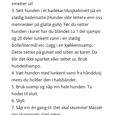
smetter ut!
3. Sett hunden i et badekar/dusjkabinett på en
stødig badematte.(Hunder sklir lettere enn oss
mennesker på glatte gulv). Før du setter
hunden i karet har du blandet ca 1 del sjampo
og 20 deler lunkent vann i en stødig
bolle/litermål etc. Legg i en kjøkkensvamp.
Dette settes på gulvet ved siden av karet. Da
blir det ikke sparket eller veltet ut. Bruk
hundeshampo.
4. Væt hunden med lunkent vann fra hånddusj
mens du holder den i halsbåndet.
5. Bruk svamp og såp inn hele hunden. Ta
hodet til slutt.
6. Skyll.
7. Såp inn én gang til. Det skal skumme! Massér
inn shampoen. Vær nøye.