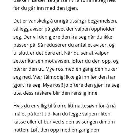
bakken. La den få sjansen til å tømme seg helt
før du går inn med den igjen.
Det er vanskelig å unngå tissing i begynnelsen,
så legg aviser på gulvet der valpen oppholder
seg. Der vil den gjøre den fra seg når du ikke
passer på. Så reduserer du antallet aviser, og
til slutt er det bare en. Når du ser at valpen
setter kursen mot avisen, løfter du den opp, og
bærer den ut. Mye ros med én gang den huker
seg ned. Vær tålmodig! Ikke gå inn før den har
gjort fra seg! Mye ros!! Jo oftere den gjør fra seg
ute, dess raskere blir den renslig inne.
Hvis du er villig til å ofre litt nattesøvn for å nå
målet på kort tid, kan du legge valpen i liten
kasse eller et bur ved siden av sengen din om
natten. Løft den opp med én gang den