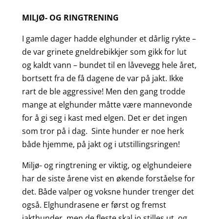
MILJØ- OG RINGTRENING
I gamle dager hadde elghunder et dårlig rykte –
de var grinete gneldrebikkjer som gikk for lut
og kaldt vann – bundet til en låvevegg hele året,
bortsett fra de få dagene de var på jakt. Ikke
rart de ble aggressive! Men den gang trodde
mange at elghunder måtte være mannevonde
for å gi seg i kast med elgen. Det er det ingen
som tror på i dag. Sinte hunder er noe herk
både hjemme, på jakt og i utstillingsringen!
Miljø- og ringtrening er viktig, og elghundeiere
har de siste årene vist en økende forståelse for
det. Både valper og voksne hunder trenger det
også. Elghundrasene er først og fremst
jakthunder, men de fleste skal jo stilles ut, og