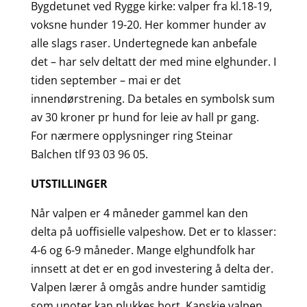
Bygdetunet ved Rygge kirke: valper fra kl.18-19,
voksne hunder 19-20. Her kommer hunder av
alle slags raser. Undertegnede kan anbefale
det – har selv deltatt der med mine elghunder. I
tiden september – mai er det
innendørstrening. Da betales en symbolsk sum
av 30 kroner pr hund for leie av hall pr gang.
For nærmere opplysninger ring Steinar
Balchen tlf 93 03 96 05.
UTSTILLINGER
Når valpen er 4 måneder gammel kan den
delta på uoffisielle valpeshow. Det er to klasser:
4-6 og 6-9 måneder. Mange elghundfolk har
innsett at det er en god investering å delta der.
Valpen lærer å omgås andre hunder samtidig
som unoter kan plukkes bort. Kanskje valpen