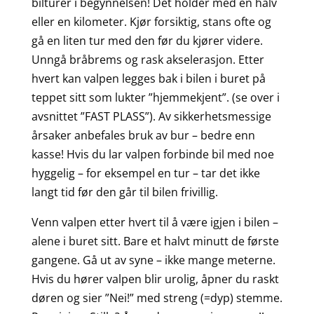
bilturer i begynnelsen! Det holder med en halv
eller en kilometer. Kjør forsiktig, stans ofte og
gå en liten tur med den før du kjører videre.
Unngå bråbrems og rask akselerasjon. Etter
hvert kan valpen legges bak i bilen i buret på
teppet sitt som lukter ”hjemmekjent”. (se over i
avsnittet ”FAST PLASS”). Av sikkerhetsmessige
årsaker anbefales bruk av bur – bedre enn
kasse! Hvis du lar valpen forbinde bil med noe
hyggelig – for eksempel en tur – tar det ikke
langt tid før den går til bilen frivillig.
Venn valpen etter hvert til å være igjen i bilen –
alene i buret sitt. Bare et halvt minutt de første
gangene. Gå ut av syne – ikke mange meterne.
Hvis du hører valpen blir urolig, åpner du raskt
døren og sier ”Nei!” med streng (=dyp) stemme.