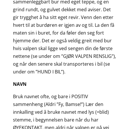
sammenleggbart bur med eget teppe, og en
grind rundt, og gulvet dekket med aviser. Det
gir trygghet å ha sitt eget revir. Venn den etter
hvert til at burdøren er igjen av og til. La den få
maten sin i buret, for da føler den seg fort
hjemme der. Det er også veldig greit med bur
hvis valpen skal ligge ved sengen din de første
nettene (se under om ”GJØR VALPEN RENSLIG”),
og når den senere skal transporteres i bil (se
under om ”HUND I BIL”).
NAVN
Bruk navnet ofte, og bare i POSITIV
sammenheng (Aldri ”Fy, Bamse!”) Lær den
innkalling ved å bruke navnet med lys (=blid)
stemme, i begynnelsen bare når du har
ØYEKONTAKT, men aldri når valpen er på vei