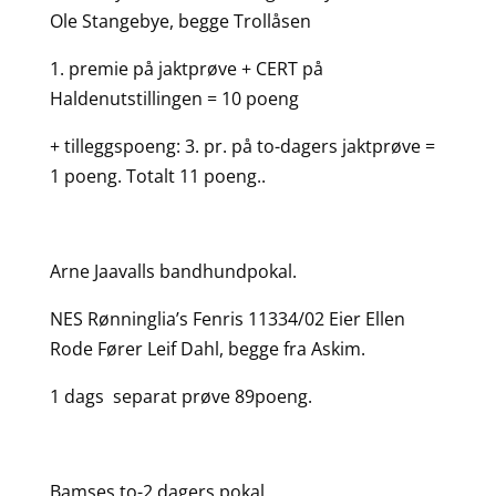
Ole Stangebye, begge Trollåsen
1. premie på jaktprøve + CERT på
Haldenutstillingen = 10 poeng
+ tilleggspoeng: 3. pr. på to-dagers jaktprøve =
1 poeng. Totalt 11 poeng..
Arne Jaavalls bandhundpokal.
NES Rønninglia’s Fenris 11334/02 Eier Ellen
Rode Fører Leif Dahl, begge fra Askim.
1 dags separat prøve 89poeng.
Bamses to-2 dagers pokal.