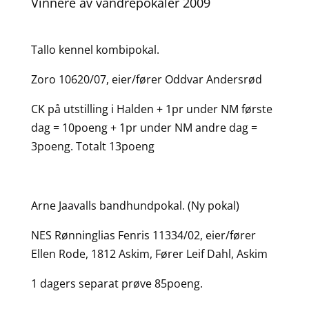
Vinnere av vandrepokaler 2009
Tallo kennel kombipokal.
Zoro 10620/07, eier/fører Oddvar Andersrød
CK på utstilling i Halden + 1pr under NM første
dag = 10poeng + 1pr under NM andre dag =
3poeng. Totalt 13poeng
Arne Jaavalls bandhundpokal. (Ny pokal)
NES Rønninglias Fenris 11334/02, eier/fører
Ellen Rode, 1812 Askim, Fører Leif Dahl, Askim
1 dagers separat prøve 85poeng.